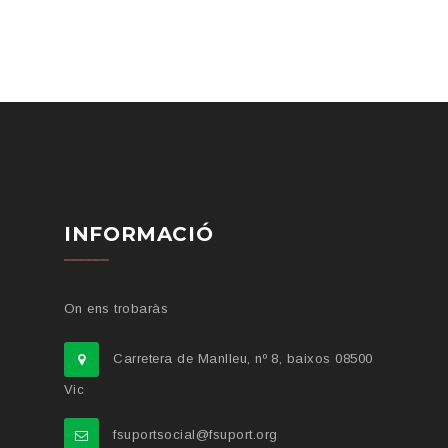
INFORMACIÓ
On ens trobaràs
Carretera de Manlleu, nº 8, baixos 08500
Vic
fsuportsocial@fsuport.org