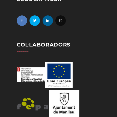
COL·LABORADORS