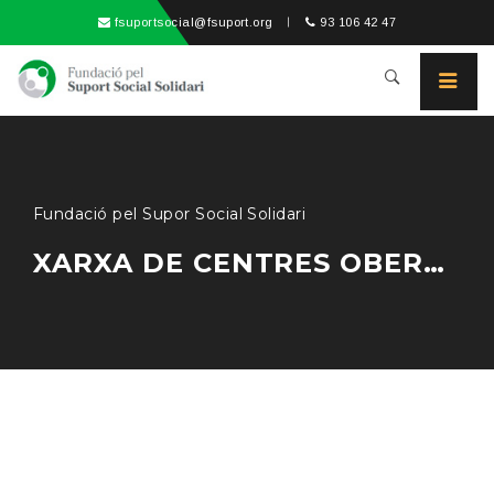
fsuportsocial@fsuport.org
93 106 42 47
Fundació pel Supor Social Solidari
XARXA DE CENTRES OBERTS