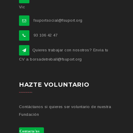
Vic
fsuportsocial@fsuport.org
93 106 42 47
Quieres trabajar con nosotros? Envia tu
CV a borsadetreball@fsuport.org
HAZTE VOLUNTARIO
Contáctanos si quieres ser voluntario de nuestra
Fundación
Contacta'ns