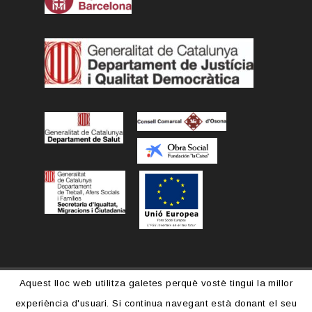
Aquest lloc web utilitza galetes perquè vostè tingui la millor
experiència d'usuari. Si continua navegant està donant el seu