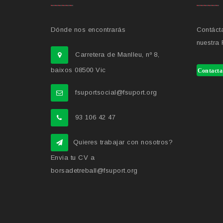
Dónde nos encontrarás
Contácta
nuestra
Carretera de Manlleu, nº 8,
baixos 08500 Vic
Contacta
fsuportsocial@fsuport.org
93 106 42 47
Quieres trabajar con nosotros?
Envia tu CV a
borsadetreball@fsuport.org