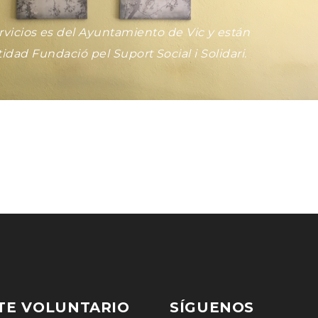
ervicios es del Ayuntamiento de Vic y están
ntidad
Fundació pel Suport Social i Solidari
.
TE VOLUNTARIO
SÍGUENOS