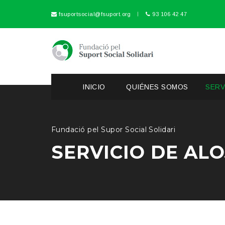
fsuportsocial@fsuport.org
93 106 42 47
INICIO
QUIÉNES SOMOS
SERV
Fundació pel Supor Social Solidari
SERVICIO DE AL